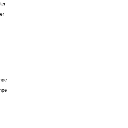
ter
er
n
n
n
ampe
ampe