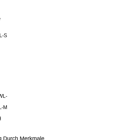
e
FL-S
AWL-
L-M
H
ng Durch Merkmale