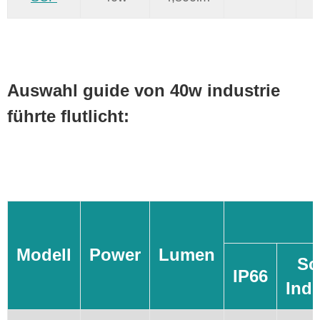
Auswahl guide von 40w industrie
führte flutlicht:
Modell
Power
Lumen
Sc
IP66
Indu