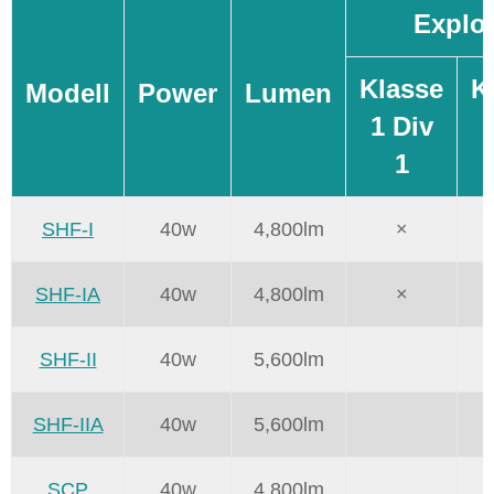
Explos
Klasse
K
Modell
Power
Lumen
1 Div
1
1
SHF-I
40w
4,800lm
×
SHF-IA
40w
4,800lm
×
SHF-II
40w
5,600lm
SHF-IIA
40w
5,600lm
SCP
40w
4,800lm