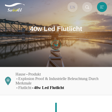


EN
40w Led Flutlicht

Hause
Produkt
Explosion Proof & Industrielle Beleuchtung Durch
Merkmale
Flutlicht
40w Led Flutlicht