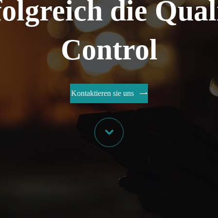
olgreich die Qual
Control
Kontaktieren sie uns

